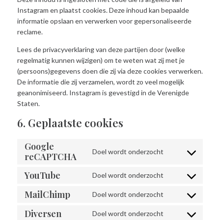
Instagram en plaatst cookies. Deze inhoud kan bepaalde
informatie opslaan en verwerken voor gepersonaliseerde
reclame.
Lees de privacyverklaring van deze partijen door (welke
regelmatig kunnen wijzigen) om te weten wat zij met je
(persoons)gegevens doen die zij via deze cookies verwerken.
De informatie die zij verzamelen, wordt zo veel mogelijk
geanonimiseerd. Instagram is gevestigd in de Verenigde
Staten.
6. Geplaatste cookies
Google
Doel wordt onderzocht
reCAPTCHA
Consent
to
YouTube
Doel wordt onderzocht
service
Consent
google-
to
MailChimp
Doel wordt onderzocht
Consent
recaptcha
service
to
Diversen
youtube
Doel wordt onderzocht
Consent