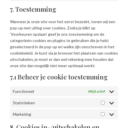
service
to
mailchimp
7. Toestemming
service
diversen
Wanneer je onze site voor het eerst bezoekt, tonen wij een
pop-up met uitleg over cookies. Zodra je klikt op
‘Voorkeuren opslaan’ geef je ons toestemming om de
categorieën cookies en plugins te gebruiken die je hebt
geselecteerd in de pop-up en welke zijn omschreven in het
cookiebeleid. Je kunt via je browser het plaatsen van cookies
uitschakelen, je moet er dan wel rekening mee houden dat
onze site dan mogelijk niet meer optimaal werkt.
7.1 Beheer je cookie toestemming
Functioneel
Altijd actief
Statistieken
Statistieken
Marketing
Marketing
8. Cookies in-/uitschakelen en