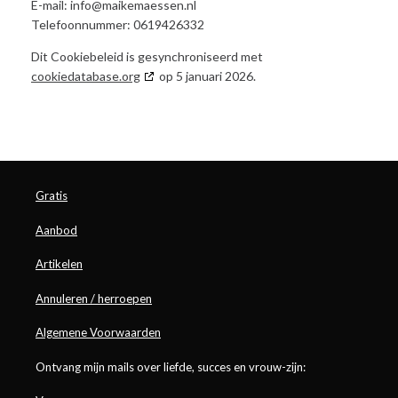
E-mail:
info@
maikemaessen.nl
Telefoonnummer: 0619426332
Dit Cookiebeleid is gesynchroniseerd met
cookiedatabase.org
op 5 januari 2026.
Gratis
Aanbod
Artikelen
Annuleren / herroepen
Algemene Voorwaarden
Ontvang mijn mails over liefde, succes en vrouw-zijn: