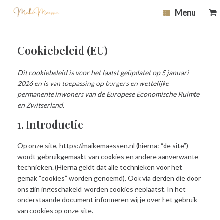
Ga
0
Bek
Menu
naar
wi
de
inhoud
Cookiebeleid (EU)
Dit cookiebeleid is voor het laatst geüpdatet op 5 januari
2026 en is van toepassing op burgers en wettelijke
permanente inwoners van de Europese Economische Ruimte
en Zwitserland.
1. Introductie
Op onze site,
https://maikemaessen.nl
(hierna: “de site”)
wordt gebruikgemaakt van cookies en andere aanverwante
technieken. (Hierna geldt dat alle technieken voor het
gemak “cookies” worden genoemd). Ook via derden die door
ons zijn ingeschakeld, worden cookies geplaatst. In het
onderstaande document informeren wij je over het gebruik
van cookies op onze site.