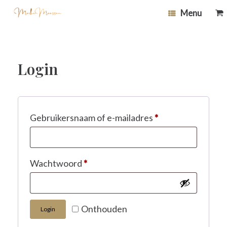
Ga
0
Bek
Menu
naar
wi
de
inhoud
Login
Vereist
Gebruikersnaam of e-mailadres
*
Vereist
Wachtwoord
*
Onthouden
Login