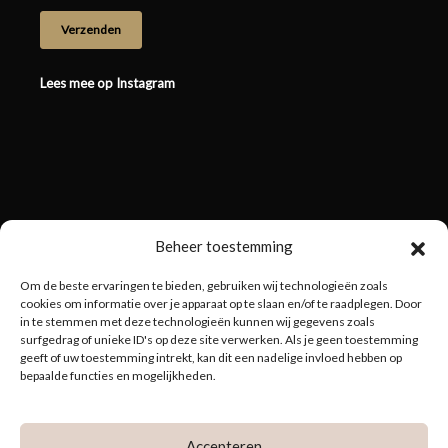
Lees mee op Instagram
Beheer toestemming
Om de beste ervaringen te bieden, gebruiken wij technologieën zoals
cookies om informatie over je apparaat op te slaan en/of te raadplegen. Door
in te stemmen met deze technologieën kunnen wij gegevens zoals
surfgedrag of unieke ID's op deze site verwerken. Als je geen toestemming
geeft of uw toestemming intrekt, kan dit een nadelige invloed hebben op
bepaalde functies en mogelijkheden.
Accepteren