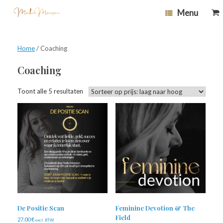
Ga
0
Bek
Menu
naar
wi
de
inhoud
Home
/ Coaching
Coaching
Gesorteerd
Toont alle 5 resultaten
op
prijs:
laag
naar
hoog
De Positie Scan
Feminine Devotion & The
Field
27.00
€
excl. BTW