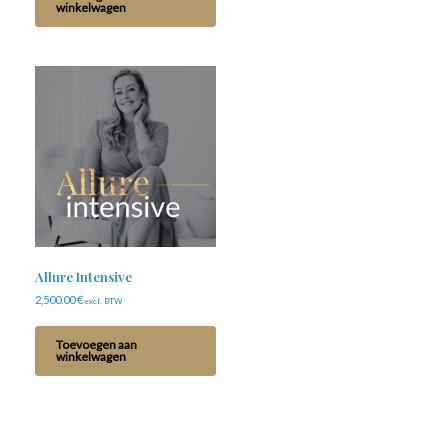
winkelwagen
Allure Intensive
2,500.00
€
excl. BTW
Toevoegen aan
winkelwagen