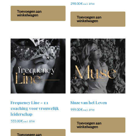
298.00
€
excl. BTW
Toevoegen aan
winkelwagen
Toevoegen aan
winkelwagen
Frequency Line – 1:1
Muze van het Leven
coaching voor vrouwelijk
999.00
€
excl. BTW
leiderschap
555.00
€
excl. BTW
Toevoegen aan
winkelwagen
Toevoegen aan