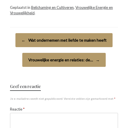
Geplaatst in
Belichaming en Cultiveren
,
Vrouwelijke Energie en
Vrouwelijkheid
.
Bericht navigatie
←
Wat ondernemen met liefde te maken heeft
Vrouwelijke energie en relaties: de…
→
Geef een reactie
Je e-mailadres wordt niet gepubliceerd.
Vereiste velden zijn gemarkeerd met
*
Reactie
*