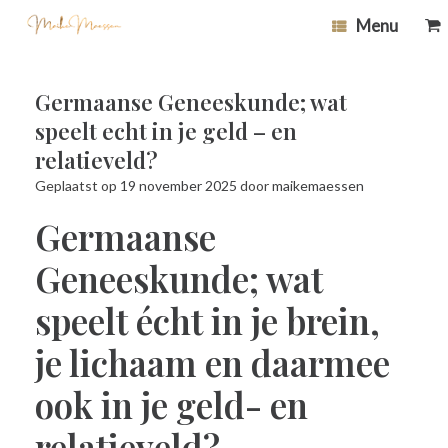
Ga
0
Bek
Menu
naar
wi
de
inhoud
Germaanse Geneeskunde; wat
speelt echt in je geld – en
relatieveld?
Geplaatst op
19 november 2025
door
maikemaessen
Germaanse
Geneeskunde; wat
speelt écht in je brein,
je lichaam en daarmee
ook in je geld- en
relatieveld?