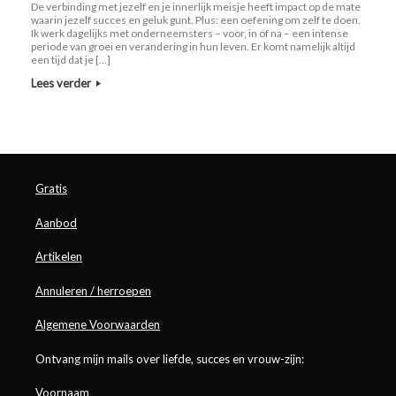
De verbinding met jezelf en je innerlijk meisje heeft impact op de mate
waarin jezelf succes en geluk gunt. Plus: een oefening om zelf te doen.
Ik werk dagelijks met onderneemsters – voor, in of na – een intense
periode van groei en verandering in hun leven. Er komt namelijk altijd
een tijd dat je […]
Lees verder
Gratis
Aanbod
Artikelen
Annuleren / herroepen
Algemene Voorwaarden
Ontvang mijn mails over liefde, succes en vrouw-zijn:
Voornaam