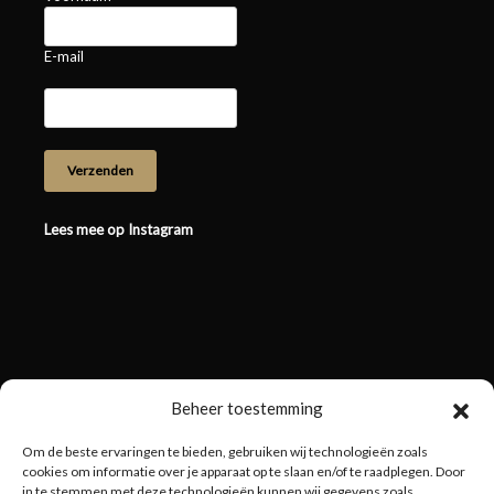
E-mail
Lees mee op Instagram
Beheer toestemming
Om de beste ervaringen te bieden, gebruiken wij technologieën zoals
cookies om informatie over je apparaat op te slaan en/of te raadplegen. Door
in te stemmen met deze technologieën kunnen wij gegevens zoals