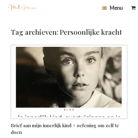
Ga
0
Bek
Menu
naar
wi
de
inhoud
Tag archieven:
Persoonlijke kracht
Brief aan mijn innerlijk kind + oefening om zelf te
doen