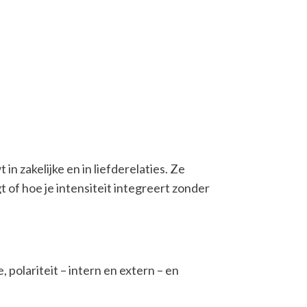
 zakelijke en in liefderelaties. Ze
gt of hoe je intensiteit integreert zonder
 polariteit – intern en extern – en