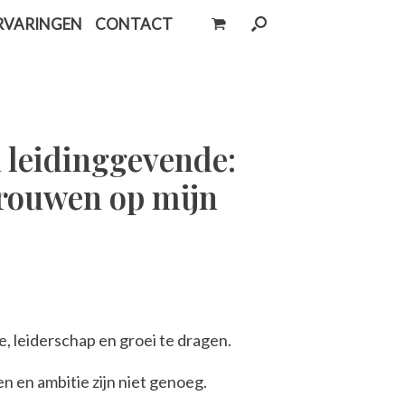
0
Bekijk
RVARINGEN
CONTACT
winkelwagen
n leidinggevende:
trouwen op mijn
ie, leiderschap en groei te dragen.
 en ambitie zijn niet genoeg.