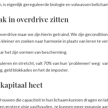
 is eigenlijk gereguleerde biologie en volwassen belicham
 in overdrive zitten
drive maar we zijn hierin getraind. We zijn geconditionee
 kleiner en zoeken naar harmonie in plaats van leren te ve
maar het zijn vormen van bescherming.
eren én stretcht, valt 70% van hun ‘problemen’ weg: va
g, geld blokkades en het de imposter.
kapitaal heet
Vrouwen die capaciteit in hun lichaam kunnen dragen en l
n grotere visie vasthouden, ze kunnen meer expansie aan