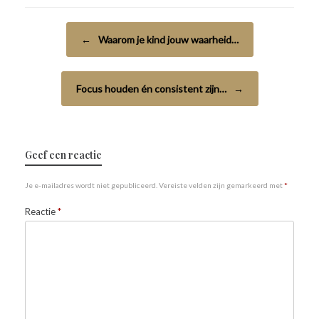
Bericht navigatie
←
Waarom je kind jouw waarheid…
Focus houden én consistent zijn…
→
Geef een reactie
Je e-mailadres wordt niet gepubliceerd.
Vereiste velden zijn gemarkeerd met
*
Reactie
*