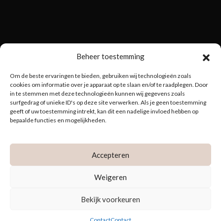
Beheer toestemming
Om de beste ervaringen te bieden, gebruiken wij technologieën zoals
cookies om informatie over je apparaat op te slaan en/of te raadplegen. Door
in te stemmen met deze technologieën kunnen wij gegevens zoals
surfgedrag of unieke ID's op deze site verwerken. Als je geen toestemming
geeft of uw toestemming intrekt, kan dit een nadelige invloed hebben op
bepaalde functies en mogelijkheden.
Accepteren
Weigeren
Bekijk voorkeuren
Copyright © 2016 - 2026 Maike Maessen.
Contact
Thema door
SiteOrigin
Contact
Contact