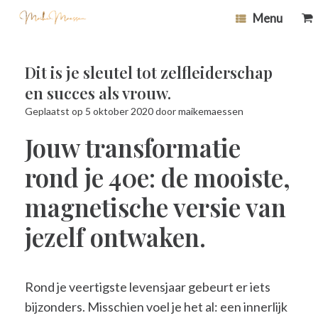
Ga
0
Bek
Menu
naar
wi
de
inhoud
Dit is je sleutel tot zelfleiderschap
en succes als vrouw.
Geplaatst op
5 oktober 2020
door
maikemaessen
Jouw transformatie
rond je 40e: de mooiste,
magnetische versie van
jezelf ontwaken.
Rond je veertigste levensjaar gebeurt er iets
bijzonders. Misschien voel je het al: een innerlijk