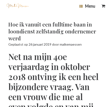
Ga
0
Bek
Menu
naar
wi
de
inhoud
Hoe ik vanuit een fulltime baan in
loondienst zelfstandig ondernemer
werd
Geplaatst op
26 januari 2019
door
maikemaessen
Net na mijn 40e
verjaardag in oktober
2018 ontving ik een heel
bijzondere vraag. Van
een vrouw die me al
even volgde en van mij