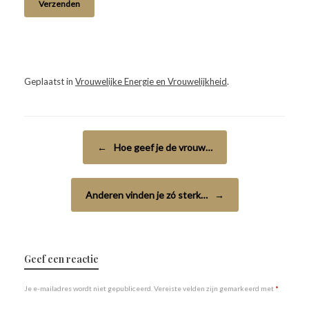
Geplaatst in
Vrouwelijke Energie en Vrouwelijkheid
.
Bericht navigatie
←
Hoe geef je de vrouw…
Anderen vinden je zó sterk…
→
Geef een reactie
Je e-mailadres wordt niet gepubliceerd.
Vereiste velden zijn gemarkeerd met
*