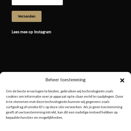
Lees mee op Instagram
Beheer toestemming
Om de beste ervaringen te bieden, gebruiken wij technologieën zoals
cookies om informatie over je apparaat op te slaan en/of te raadplegen. Door
in te stemmen met deze technologieën kunnen wij gegevens zoals
surfgedrag of unieke ID's op deze site verwerken. Als je geen toestemming
geeft of uw toestemming intrekt, kan dit een nadelige invloed hebben op
bepaalde functies en mogelijkheden.