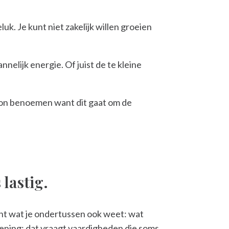
luk. Je kunt niet zakelijk willen groeien
elijk energie. Of juist de te kleine
woon benoemen want dit gaat om de
 lastig.
Want wat je ondertussen ook weet: wat
oening; dat vraagt vaardigheden die soms