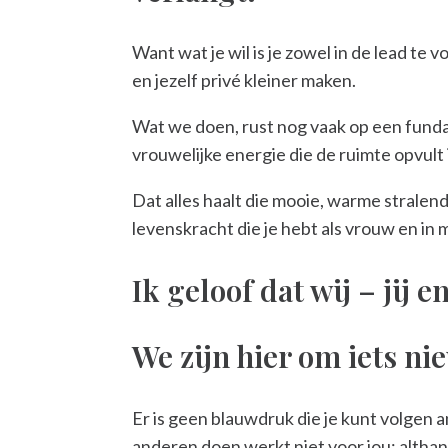
Want wat je wil is je zowel in de lead te 
en jezelf privé kleiner maken.
Wat we doen, rust nog vaak op een fundam
vrouwelijke energie die de ruimte opvult 
Dat alles haalt die mooie, warme strale
levenskracht die je hebt als vrouw en in m
Ik geloof dat wij – jij e
We zijn hier om iets ni
Er is geen blauwdruk die je kunt volgen 
anderen doen werkt niet voor jou; althan