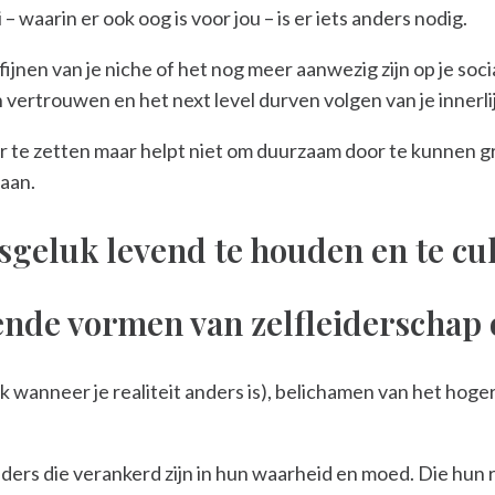
 waarin er ook oog is voor jou – is er iets anders nodig.
fijnen van je niche of het nog meer aanwezig zijn op je soci
 vertrouwen en het next level durven volgen van je innerlij
er te zetten maar helpt niet om duurzaam door te kunnen gr
taan.
nsgeluk levend te houden en te cu
lende vormen van zelfleiderschap 
ook wanneer je realiteit anders is), belichamen van het ho
iders die verankerd zijn in hun waarheid en moed. Die hun 