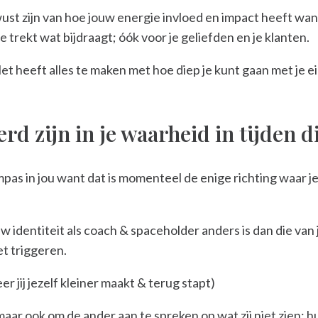
st zijn van hoe jouw energie invloed en impact heeft want j
oe trekt wat bijdraagt; óók voor je geliefden en je klanten.
et heeft alles te maken met hoe diep je kunt gaan met je e
rd zijn in je waarheid in tijden d
as in jou want dat is momenteel de enige richting waar je 
w identiteit als coach & spaceholder anders is dan die van j
t triggeren.
 jij jezelf kleiner maakt & terug stapt)
 maar ook om de ander aan te spreken op wat zij niet zien;