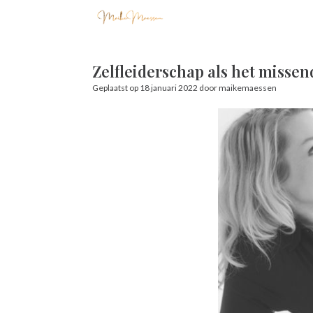
Ga
naar
de
inhoud
Zelfleiderschap als het misse
Geplaatst op
18 januari 2022
door
maikemaessen