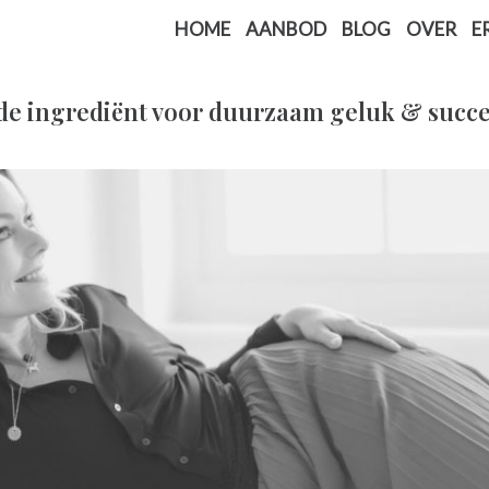
HOME
AANBOD
BLOG
OVER
E
nde ingrediënt voor duurzaam geluk & succ