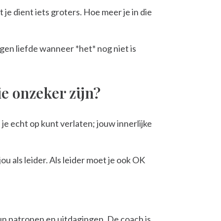
e dient iets groters. Hoe meer je in die
igen liefde wanneer *het* nog niet is
ie onzeker zijn?
je echt op kunt verlaten; jouw innerlijke
ou als leider. Als leider moet je ook OK
 hun patronen en uitdagingen. De coach is