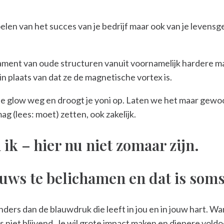
voelen van het succes van je bedrijf maar ook van je levensge
ent van oude structuren vanuit voornamelijk hardere mann
in plaats van dat ze de magnetische vortex is.
nde glow weg en droogt je yoni op. Laten we het maar ge
ag (lees: moet) zetten, ook zakelijk.
n ik – hier nu niet zomaar zijn.
euws te belichamen en dat is soms
anders dan de blauwdruk die leeft in jou en in jouw hart. 
s niet blijvend. Je wil grote impact maken en diepere vold